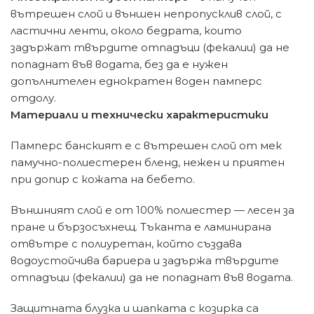
вътрешен слой и външен непропусклив слой, с
ластични ленти, около бедрата, които
задържат твърдите отпадъци (фекалии) да не
попаднат във водата, без да е нужен
допълнителен еднократен воден памперс
отдолу.
Материали и технически характеристики
Памперс банският е с вътрешен слой от мек
памучно-полиестерен бленд, нежен и приятен
при допир с кожата на бебето.
Външният слой е от 100% полиестер — лесен за
пране и бързосъхнещ. Тъканта е ламинирана
отвътре с полиуретан, който създава
водоустойчива бариера и задържа твърдите
отпадъци (фекалии) да не попаднат във водата.
Защитната блузка и шапката с козирка са