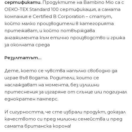
сертификати.
Продуктите на Bambino Mio са с
OEKO-TEX Standard 100 сертификация, а самата
компания е Certified B Corporation – статут,
който малко производители в категорията
притежават, и който потвърждава
ангажимента към етично производство и грижа
за околната среда
Резултатът…
Дете, което се чувства напълно свободно да
играе във водата. Родители, които се
наслаждават на момента, без излишни
притеснения за изгаряне от слънце или подгизнал
еднократен памперс.
И сигурността, че сте избрали продукт, доказал
качеството си пред милиони семейства и пред
самата британска корона!