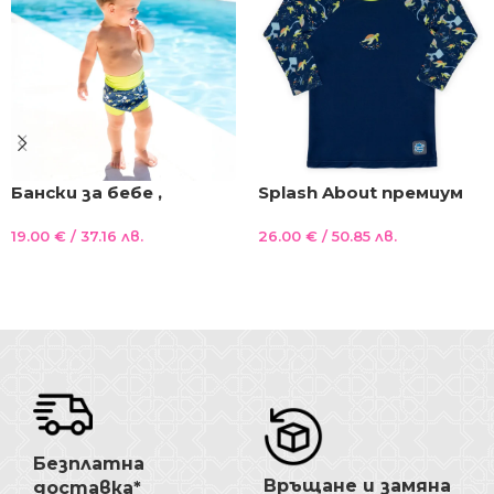
Бански за бебе ,
Splash About премиум
бебешки бански за
UV блуза с дълъг ръкав
19.00
€
/ 37.16 лв.
26.00
€
/ 50.85 лв.
плуване SplashAbout
, 40+ UVA и UVB лъчи
Happy Nappy Англия
Морски Костенурки
Опции
Опции
неопрен
Безплатна
Връщане и замяна
доставка*