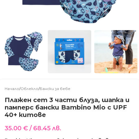
Начало
/
Облекло
/
Бански за бебе
Плажен сет 3 части блуза, шапка и
памперс бански Bambino Mio с UPF
40+ китове
35.00
€
/ 68.45 лв.