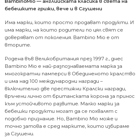
Bambino
Mio — английската класика в света на
бебешките грижи, вече и в Сгушени
Има марки, които просто продават продукти. И
има марки, на които родители по цял свят се
доверяват от поколения. Bambino Mio е от
вторите.
Родена във Великобритания през 1997 г., днес
Bambino Mio е най-разпознаваемата марка за
многократни памперси в Обединеното кралство
и има над 100 международни награди –
включително две престижни Кралски награди,
връчени лично от британската корона за принос
към устойчивото развитие. Малко марки за
бебешки продукти могат да се похвалят с
подобно признание. Но, Bambino Mio може и
точно затова е сред марките, които избираме
за Сгушени.