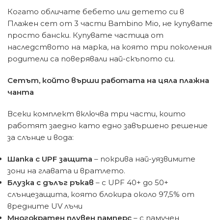
Когато обличате бебето или детето си в
Плажен сет от 3 части Bambino Mio, не купувате
просто бански. Купувате частица от
наследството на марка, на която три поколения
родители са поверявали най-скъпото си.
Сетът, който върши работата на цяла плажна
чанта
Всеки комплект включва три части, които
работят заедно като едно завършено решение
за слънце и вода:
Шапка с UPF защита
– покрива най-уязвимите
зони на главата и вратлето.
Блузка с дълъг ръкав
– с UPF 40+ до 50+
слънцезащита, която блокира около 97,5% от
вредните UV лъчи
Многократен плувен памперс
– с памучен