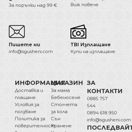
Виж повече
За поръчки над 99 €
Пишете ни
TBI Изплащане
info@sgusheni.com
Купи на изплащане
ИНФОРМАЦИЯ
МАГАЗИН
ЗА
Доставка и
За мама
КОНТАКТИ
плащане
Бебеносене
0885 757
Условия за
Столчета
544
ползване
за кола
0894 618 950
Политика за
Сън
info@sgusheni.com
поверителност
Хранене
ПОСЛЕДВАЙ