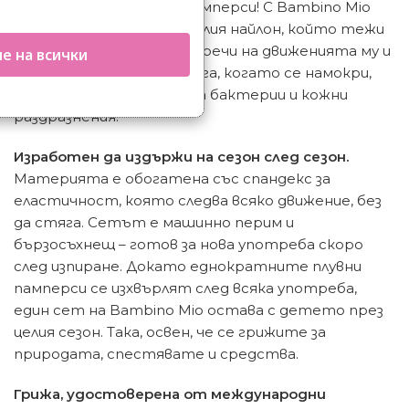
еднократните водни памперси! С Bambino Mio
казваме край на подгизналия найлон, който тежи
на бебето във водата, пречи на движенията му и
е на всички
задържа прекомерна влага, когато се намокри,
което е идеална среда за бактерии и кожни
раздразнения.
Изработен да издържи на сезон след сезон.
Материята е обогатена със спандекс за
еластичност, която следва всяко движение, без
да стяга. Сетът е машинно перим и
бързосъхнещ – готов за нова употреба скоро
след изпиране. Докато еднократните плувни
памперси се изхвърлят след всяка употреба,
един сет на Bambino Mio остава с детето през
целия сезон. Така, освен, че се грижите за
природата, спестявате и средства.
Грижа, удостоверена от международни