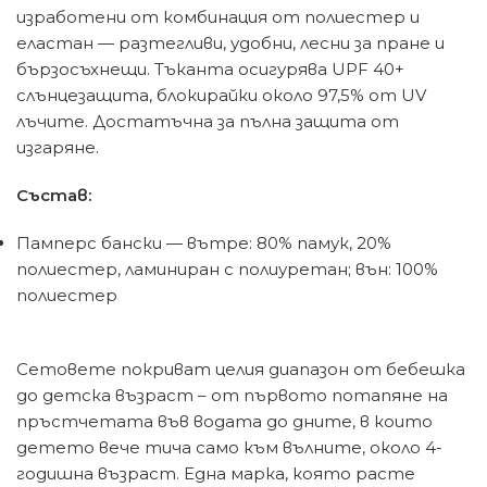
изработени от комбинация от полиестер и
еластан — разтегливи, удобни, лесни за пране и
бързосъхнещи. Тъканта осигурява UPF 40+
слънцезащита, блокирайки около 97,5% от UV
лъчите. Достатъчна за пълна защита от
изгаряне.
Състав:
Памперс бански — вътре: 80% памук, 20%
полиестер, ламиниран с полиуретан; вън: 100%
полиестер
Сетовете покриват целия диапазон от бебешка
до детска възраст – от първото потапяне на
пръстчетата във водата до дните, в които
детето вече тича само към вълните, около 4-
годишна възраст. Една марка, която расте