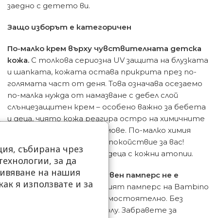
заедно с детето ви.
Защо изборът е категоричен
По-малко крем върху чувствителната детска
кожа.
С толкова сериозна UV защита на блузката
и шапката, кожата остава прикрита през по-
голямата част от деня. Това означава осезаемо
по-малка нужда от намазване с дебел слой
слънцезащитен крем – особено важно за бебета
и деца, чиято кожа реагира остро на химичните
филтри в повечето кремове. По-малко химия
върху телцето, повече спокойствие за вас!
ия, събирана чрез
Особено подходящо при деца с кожни атопии.
ехнологии, за да
ивяване на нашия
Никакъв еднократен плувен памперс не е
как я използвате и за
необходим.
Многократният памперс на Bambino
.
Mio се справя напълно самостоятелно. Без
допълнителен слой отдолу. Забравете за