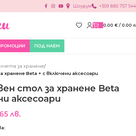
Шоурум
+359 885 757 544
0.00
€
/ 0.00 л
ПРОМОЦИИ
ПОД НАЕМ
лчета за хранене
/
а хранене Beta + с включени аксесоари
ен стол за хранене Beta
ни аксесоари
65 лв.
а: