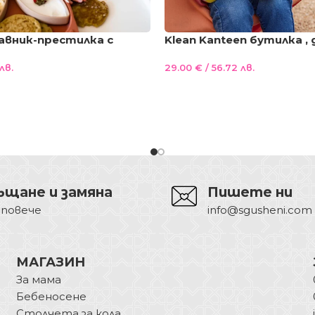
гавник-престилка с
Klean Kanteen бутилка ,
ендузи НОВА лимитирана
бутилка за вода 355ml с
лв.
29.00
€
/ 56.72 лв.
Seal капачка 100%без п
ъщане и замяна
Пишете ни
 повече
info@sgusheni.com
МАГАЗИН
За мама
Бебеносене
Столчета за кола