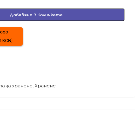
Добавяне В Количката
01 BGN)
а за хранене
,
Хранене