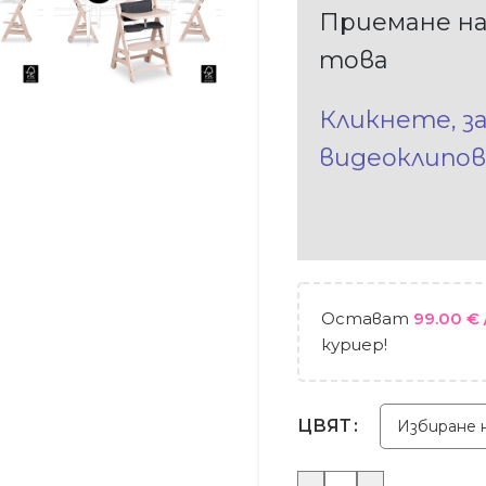
Приемане на
това
Кликнете, з
видеоклипов
Остават
99.00
€
куриер!
ЦВЯТ