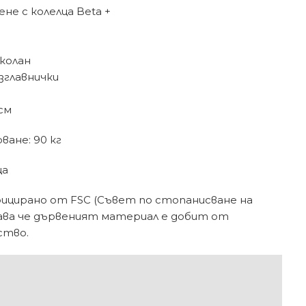
не с колелца Beta +
колан
зглавнички
 см
ане: 90 кг
ца
цирано от FSC (Съвет по стопанисване на
чава че дървеният материал е добит от
ство.