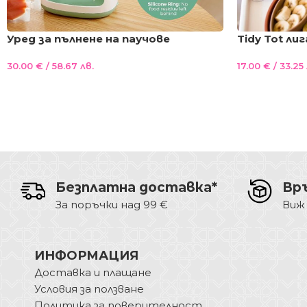
Уред за пълнене на паучове
Tidy Tot ли
Momcozy + 5бр. многократни
ръкави и в
30.00
€
/ 58.67 лв.
17.00
€
/ 33.25 
паучове в комплекта
серия КРЕМ
Безплатна доставка*
Вр
За поръчки над 99 €
Виж
ИНФОРМАЦИЯ
Доставка и плащане
Условия за ползване
Политика за поверителност