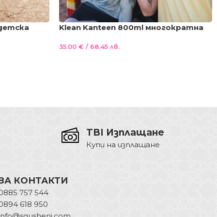
 детска
Klean Kanteen 800ml многократна
 новата Flip
бутилка с Flip Seal сламка/
35.00
€
/ 68.45 лв.
ротичане
накрайник 100%без протичане
TBI Изплащане
Купи на изплащане
ЗА КОНТАКТИ
0885 757 544
0894 618 950
info@sgusheni.com