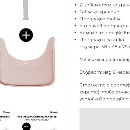
Дървен стол за хране
Табла за хранене
Предпазна табла
5-точков предпазен 
Комплект от две въ
Предпазна каишка
Размери: 58 x 48 x 79
Максимално натоварв
Възраст: над 6 месе
Столчето е сертифи
горите), това озна
устойчиво производ