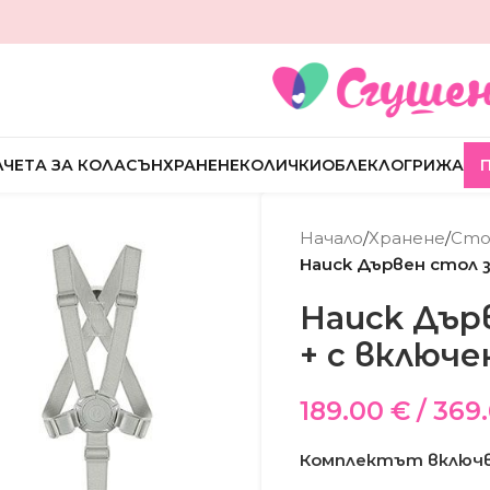
ЧЕТА ЗА КОЛА
СЪН
ХРАНЕНЕ
КОЛИЧКИ
ОБЛЕКЛО
ГРИЖА
Начало
/
Хранене
/
Сто
Hauck Дървен стол з
Hauck Дърв
+ с включе
189.00
€
/ 369.
Комплектът включв