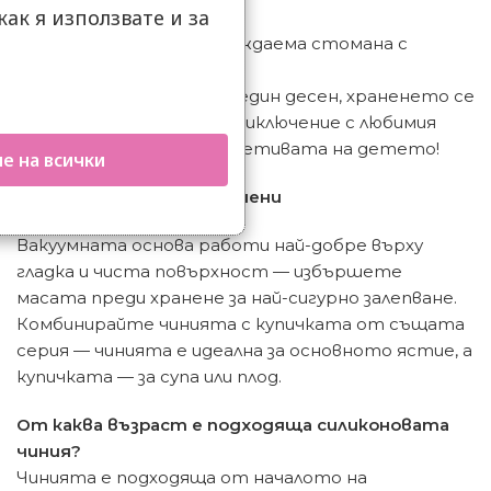
как я използвате и за
топли ястия за часове
.
Бутилка за вода
— неръждаема стомана с
любимия герой
Когато цялата маса е в един десен, храненето се
превръща в истинско приключение с любимия
герой и удоволствие за сетивата на детето!
е на всички
Съвет от екипа на Сгушени
Вакуумната основа работи най-добре върху
гладка и чиста повърхност — избършете
масата преди хранене за най-сигурно залепване.
Комбинирайте чинията с купичката от същата
серия — чинията е идеална за основното ястие, а
купичката — за супа или плод.
От каква възраст е подходяща силиконовата
чиния?
Чинията е подходяща от началото на