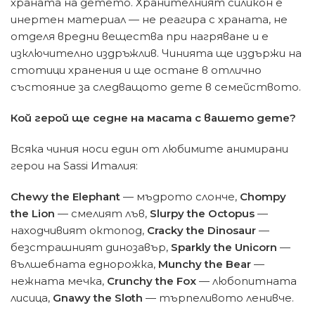
храната на детето. Хранителният силикон е
инертен материал — не реагира с храната, не
отделя вредни вещества при нагряване и е
изключително издръжлив. Чинията ще издържи на
стотици хранения и ще остане в отлично
състояние за следващото дете в семейството.
Кой герой ще седне на масата с вашето дете?
Всяка чиния носи един от любимите анимирани
герои на Sassi Италия:
Chewy the Elephant
— мъдрото слонче,
Chompy
the Lion
— смелият лъв,
Slurpy the Octopus
—
находчивият октопод,
Cracky the Dinosaur
—
безстрашният динозавър,
Sparkly the Unicorn
—
вълшебната еднорожка,
Munchy the Bear
—
нежната мечка,
Crunchy the Fox
— любопитната
лисица,
Gnawy the Sloth
— търпеливото ленивче.