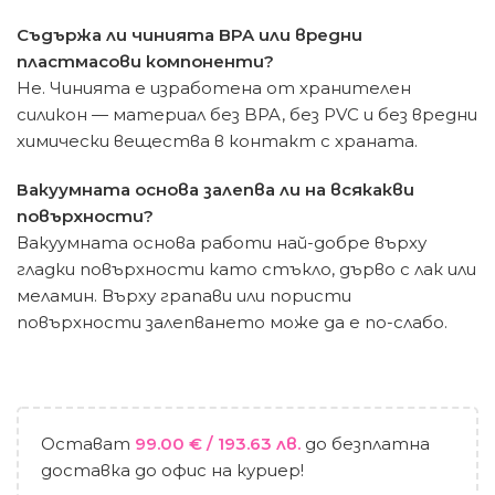
Съдържа ли чинията BPA или вредни
пластмасови компоненти?
Не. Чинията е изработена от хранителен
силикон — материал без BPA, без PVC и без вредни
химически вещества в контакт с храната.
Вакуумната основа залепва ли на всякакви
повърхности?
Вакуумната основа работи най-добре върху
гладки повърхности като стъкло, дърво с лак или
меламин. Върху грапави или пористи
повърхности залепването може да е по-слабо.
Остават
99.00
€
/ 193.63 лв.
до безплатна
доставка до офис на куриер!