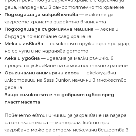
деца, напреднали в самостоятелното хранене
Подходяща за микровълнова
— можете да
загреете храната директно в чинията
Подходяща за съдомиялна машина
— лесна и
бърза за почистване след хранене
Мека и гъвкава
— силиконът пружинира при удар,
не се чупи и не наранява детето
Лека и удобна
— идеална за малки ръчички в
процес на усвояване на самостоятелно хранене
Оригинални анимирани герои
— ексклузивни
илюстрации на Sassi Junior, налични в множество
десена
Защо силиконът е по-добрият избор пред
пластмасата
Повечето евтини чинии за захранване на пазара
са от пластмаса — материал, който при
загряване може да отделя нежелани вещества в