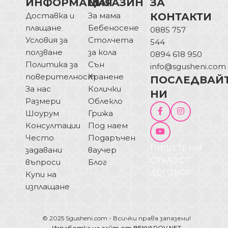
ИНФОРМАЦИЯ
МАГАЗИН
ЗА
Доставка и
За мама
КОНТАКТИ
плащане
Бебеносене
0885 757
Условия за
Столчета
544
ползване
за кола
0894 618 950
Политика за
Сън
info@sgusheni.com
поверителност
Хранене
ПОСЛЕДВАЙ
За нас
Колички
НИ
Размери
Облекло
Шоурум
Грижа
Консултации
Под наем
Често
Подаръчен
ПИШЕТЕ НИ
задавани
ваучер
ОТКАЗ ОТ
въпроси
Блог
ДОГОВОР
Купи на
изплащане
© 2025 Sgusheni.com - Всички права запазени!
Изработка на сайт от BEKYAROV.NET