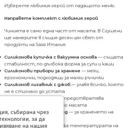
Изберете любимия герой от падащото меню.
Направете комплект с любимия герой
Чинията е само една част от масата. В Сгушени
ще намерите в същия десен цял свят от
продукти на Sassi Италия:
Силиконова купичка с вакуумна основа
— същата
стабилност, по-дълбока форма за супи и каши
Силиконови прибори за хранене
— меки,
ергономични, подходящи за малки ръчички
Силиконов лигавник с джоб
— улавя всичко, което
не е стигнало до устата
Силиконов поставник
— предотвратява
плъзгането на чинията по масата
ия, събирана чрез
Силиконова кутия за обяд
— за храненето на
ехнологии, за да
детска градина
ивяване на нашия
Термос за храна
— задържа температурата на