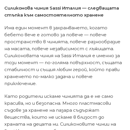
Силиконова чиния Sassi Италия — следващата
стъпка към самостоятелното хранене
Има един момент в захранването, когато
бебето вече е готово за повече — повече
пространство в чинията, повече разнообразие
на масата, повече независимост с лъжицата.
Силиконовата чиния на Sassi Италия е именно за
този момент — по-голяма повърхност, същата
стабилност и същия любим герой, който прави
храненето по-малко задача и повече
приключение.
Като родители искаме чинията да е не само
красива, но и безопасна. Много пластмасови
съдове за хранене на пазара съдържат
вещества, които не искаме в близост до
храната на децата ни. Силиконовите чинии на