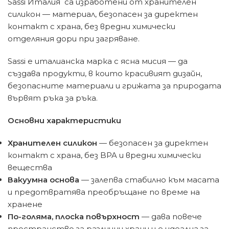
Sassi Италия са изработени от хранителен
силикон — материал, безопасен за директен
контакт с храна, без вредни химически
отделяния дори при загряване.
Sassi е италианска марка с ясна мисия — да
създава продукти, в които красивият дизайн,
безопасните материали и грижата за природата
вървят ръка за ръка.
Основни характеристики
Хранителен силикон
— безопасен за директен
контакт с храна, без BPA и вредни химически
вещества
Вакуумна основа
— залепва стабилно към масата
и предотвратява преобръщане по време на
хранене
По-голяма, плоска повърхност
— дава повече
пространство за различни храни и е идеална за