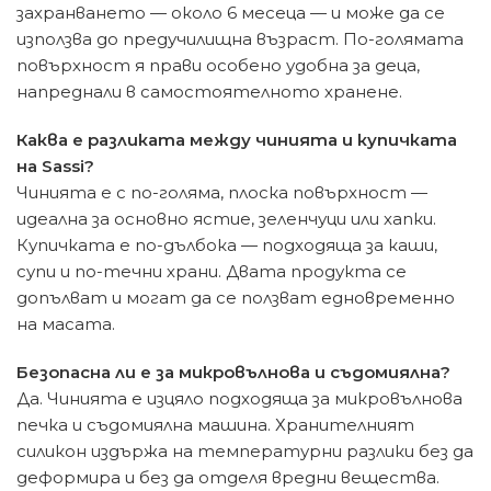
захранването — около 6 месеца — и може да се
използва до предучилищна възраст. По-голямата
повърхност я прави особено удобна за деца,
напреднали в самостоятелното хранене.
Каква е разликата между чинията и купичката
на Sassi?
Чинията е с по-голяма, плоска повърхност —
идеална за основно ястие, зеленчуци или хапки.
Купичката е по-дълбока — подходяща за каши,
супи и по-течни храни. Двата продукта се
допълват и могат да се ползват едновременно
на масата.
Безопасна ли е за микровълнова и съдомиялна?
Да. Чинията е изцяло подходяща за микровълнова
печка и съдомиялна машина. Хранителният
силикон издържа на температурни разлики без да
деформира и без да отделя вредни вещества.