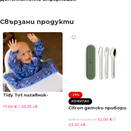
Свързани продукти
Tidy Tot лигавник-
-29%
престилка с ръкави и
ИЗЧЕРПАН
17.00
€
/ 33.25 лв.
вендузи НОВА
Citron детски прибори
лимитирана серия СИН
от неръждаема
Добавяне В Количката
12.00
€
/
стомана със
16.87
€
/ 32.99 лв.
23.47 лв.
силиконов джоб