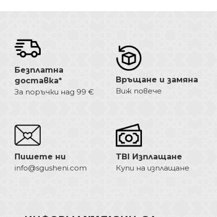
последно розово
Опции
Безплатна
Връщане и замяна
доставка*
Виж повече
За поръчки над 99 €
Пишете ни
TBI Изплащане
info@sgusheni.com
Купи на изплащане